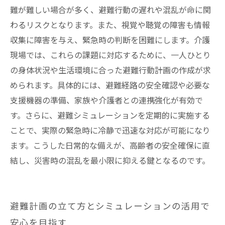
今こそ見直そう！安心できる暮らしのための防
難が難しい場合が多く、避難行動の遅れや混乱が命に関
災計画
わるリスクとなります。また、視覚や聴覚の障害も情報
収集に障害を与え、緊急時の判断を困難にします。介護
現場では、これらの課題に対応するために、一人ひとり
の身体状況や生活環境に合った避難行動計画の作成が求
められます。具体的には、避難経路の安全確認や必要な
支援機器の準備、家族や介護者との連携強化が有効で
す。さらに、避難シミュレーションを定期的に実施する
ことで、実際の緊急時に冷静で迅速な対応が可能になり
ます。こうした日常的な備えが、高齢者の安全確保に直
結し、災害時の混乱を最小限に抑える鍵となるのです。
避難計画の立て方とシミュレーションの活用で
安心を目指す