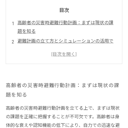
目次
高齢者の災害時避難行動計画：まずは現状の課
題を知る
避難計画の立て方とシミュレーションの活用で
安心を目指す
介護現場での実践的アプローチ：日常からの準
備の重要性
家族と介護者が協力して防災意識を高めるポイ
高齢者の災害時避難行動計画：まずは現状の課
ントとは？
題を知る
緊急時の混乱を最小限に抑え、安全な避難を実
現する方法
高齢者の災害時避難行動計画を立てる上で、まずは現状
高齢者の災害時避難を成功させるための具体的
の課題を正確に把握することが不可欠です。高齢者は身
な対策まとめ
体的な衰えや認知機能の低下により、自力での迅速な避