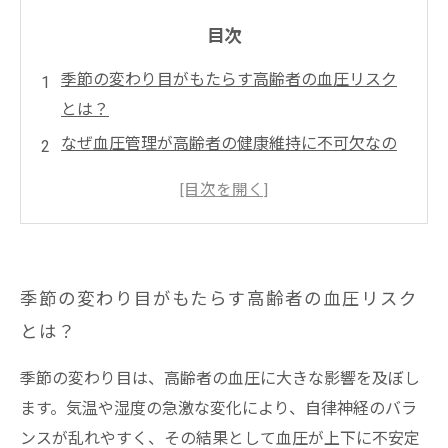
目次
季節の変わり目がもたらす高齢者の血圧リスク
とは？
なぜ血圧管理が高齢者の健康維持に不可欠なの
か？
介護現場で実践されている効果的な血圧チェッ
ク法
日常生活でできる体調維持の具体的なケア方法
季節の変わり目がもたらす高齢者の血圧リスク
季節変化に負けない！高齢者の穏やかな毎日を
とは？
支える秘訣
血圧変動を防ぐための季節ごとの注意ポイント
季節の変わり目は、高齢者の血圧に大きな影響を及ぼし
高齢者の健康を守る季節の血圧管理と体調ケア
ます。気温や湿度の急激な変化により、自律神経のバラ
のまとめ
ンスが乱れやすく、その結果として血圧が上下に不安定